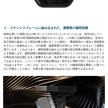
Ⅱ．ステンレスフレームに組み込まれた、新開発の磁気回路
MIMを用いて成型されたMC Xシリーズのステンレスフレームには、先代のQシリー
ズを凌ぐ新型のMC用磁気回路が固定されています。この新たな磁気回路は、近年の
加工技術の進歩により部品点数を減らすことに成功し、構成部品の一体化と高精度化
をさらに一歩進めました。その結果、磁束密度の分布がより均一になるという成果を
得ています。これはつまり、磁気回路を組み上げる際の組立精度が格段に向上するこ
とを意味します。磁気回路や振動系の組立精度はカートリッジのチャンネルバランス
や再生音の定位感に大きく影響するため、高水準で保たれるべきであることは言うま
でもありません。こういった努力の積み重ねは一見すると地味で目につかないところ
ではありますが、これこそは「オルトフォン・タイプ」の磁気回路を開発した我々だ
けに可能なことであり、今後も取り組み続けねばならない課題でもあります。