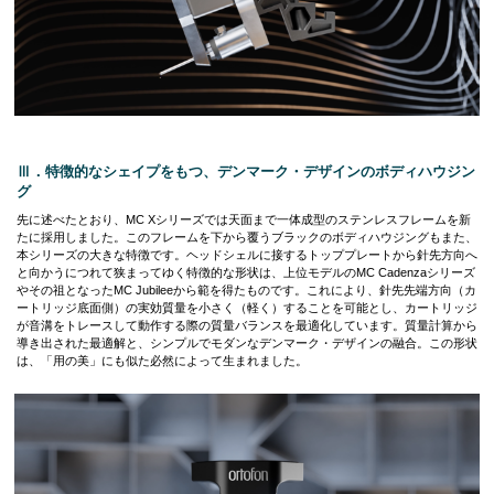
Ⅲ．特徴的なシェイプをもつ、デンマーク・デザインのボディハウジン
グ
先に述べたとおり、MC Xシリーズでは天面まで一体成型のステンレスフレームを新
たに採用しました。このフレームを下から覆うブラックのボディハウジングもまた、
本シリーズの大きな特徴です。ヘッドシェルに接するトッププレートから針先方向へ
と向かうにつれて狭まってゆく特徴的な形状は、上位モデルのMC Cadenzaシリーズ
やその祖となったMC Jubileeから範を得たものです。これにより、針先先端方向（カ
ートリッジ底面側）の実効質量を小さく（軽く）することを可能とし、カートリッジ
が音溝をトレースして動作する際の質量バランスを最適化しています。質量計算から
導き出された最適解と、シンプルでモダンなデンマーク・デザインの融合。この形状
は、「用の美」にも似た必然によって生まれました。