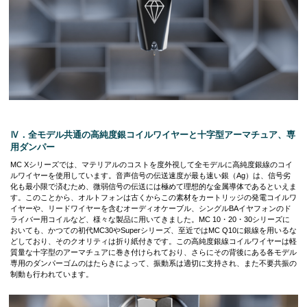
Ⅳ．全モデル共通の高純度銀コイルワイヤーと十字型アーマチュア、専
用ダンパー
MC Xシリーズでは、マテリアルのコストを度外視して全モデルに高純度銀線のコイ
ルワイヤーを使用しています。音声信号の伝送速度が最も速い銀（Ag）は、信号劣
化も最小限で済むため、微弱信号の伝送には極めて理想的な金属導体であるといえま
す。このことから、オルトフォンは古くからこの素材をカートリッジの発電コイルワ
イヤーや、リードワイヤーを含むオーディオケーブル、シングルBAイヤフォンのド
ライバー用コイルなど、様々な製品に用いてきました。MC 10・20・30シリーズに
おいても、かつての初代MC30やSuperシリーズ、至近ではMC Q10に銀線を用いるな
どしており、そのクオリティは折り紙付きです。この高純度銀線コイルワイヤーは軽
質量な十字型のアーマチュアに巻き付けられており、さらにその背後にある各モデル
専用のダンパーゴムのはたらきによって、振動系は適切に支持され、また不要共振の
制動も行われています。