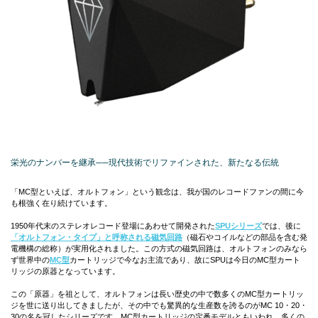
栄光のナンバーを継承──現代技術でリファインされた、新たなる伝統
「MC型といえば、オルトフォン」という観念は、我が国のレコードファンの間に今
も根強く在り続けています。
1950年代末のステレオレコード登場にあわせて開発された
SPUシリーズ
では、後に
「オルトフォン・タイプ」と呼称される磁気回路
（磁石やコイルなどの部品を含む発
電機構の総称）が実用化されました。この方式の磁気回路は、オルトフォンのみなら
ず世界中の
MC型
カートリッジで今なお主流であり、故にSPUは今日のMC型カート
リッジの原器となっています。
この「原器」を祖として、オルトフォンは長い歴史の中で数多くのMC型カートリッ
ジを世に送り出してきましたが、その中でも驚異的な生産数を誇るのがMC 10・20・
30の名を冠したシリーズです。MC型カートリッジの定番モデルともいわれ、多くの