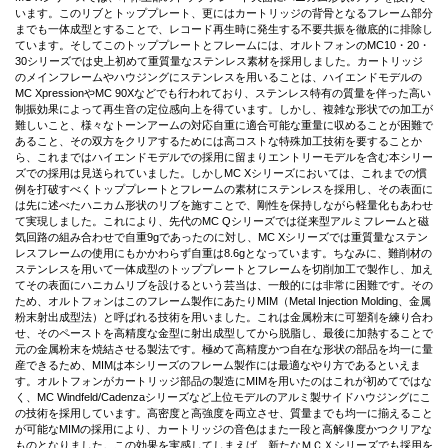
います。このリブとトッププレート、更にはカートリッジの背骨となるフレーム部分
までも一体成型とすることで、レコード再生時に発生する不要共振を徹底的に排除し
ています。そしてこのトッププレートとフレームには、オルトフォンのMC10・20・
30シリーズでは史上初めて重質量なステンレス素材を採用しました。カートリッジ
のメインフレームやハウジングにステンレスを用いることは、ハイエンドモデルの
MC XpressionやMC 90Xなどでも行われており、ステンレス特有の質量を伴った高い
制振効果によって再生音の定位感向上を得ています。しかし、複雑な形状での加工が
難しいこと、様々なトーンアームの対応自重に適合可能な重量に収めることが困難で
あること、その双方をクリアするためには高コストな特殊加工技術を要することか
ら、これまではハイエンドモデルでの採用に留まりエントリーモデルを含む本シリー
ズでの採用は見送られていました。しかしMC Xシリーズにおいては、これまでの慣
例を打破すべくトッププレートとフレームの素材にステンレスを採用し、その表面に
は先に述べたハニカム形状のリブを施すことで、剛性を保持しながら軽量化もあわせ
て実現しました。これにより、先代のMC Qシリーズでは従来型アルミフレームと磁
気回路の組み合わせで自重9gであったのに対し、MC Xシリーズでは重質量なステン
レスフレームの使用にもかかわらず自重は8.6gとなっています。ちなみに、難削材の
ステンレスを用いて一体成型のトッププレートとフレームを切削加工で製作し、加え
てその表面にハニカムリブを設けるという芸当は、一般的には非常に困難です。その
ため、オルトフォンはこのフレーム製作にあたりMIM（Metal Injection Molding、金属
粉末射出成型法）と呼ばれる技術を用いました。これは金属粉末に可塑剤を練り合わ
せ、そのペーストを高精度な金型に射出成型してから脱脂し、最後に加熱することで
元の金属粉末を焼結させる製法です。極めて高精度かつ自在な形状の部品を均一に量
産できるため、MIMは本シリーズのフレーム製作には最適なやり方であるといえま
す。オルトフォンがカートリッジ部品の製造にMIMを用いたのはこれが初めてではな
く、MC Windfeld/Cadenzaシリーズなど上位モデルのアルミ製サイドハウジングにこ
の技術を採用しています。高密度と高強度を両立させ、質量までも均一に揃えること
が可能なMIMの採用により、カートリッジの音色はまた一段と高解像度かつクリアな
ものとなりました。この効果を実感してしまえば、新たなＭＣＸシリーズでも採用を