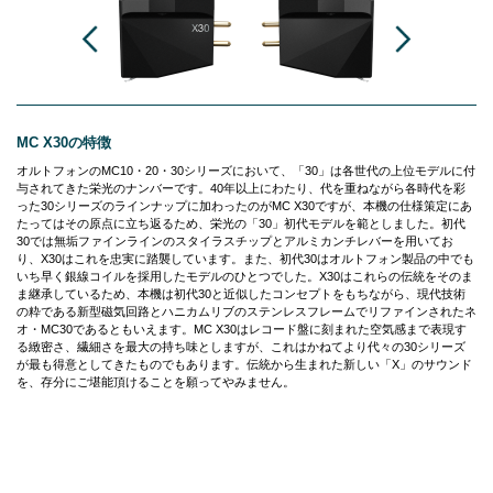
MC X30の特徴
オルトフォンのMC10・20・30シリーズにおいて、「30」は各世代の上位モデルに付
与されてきた栄光のナンバーです。40年以上にわたり、代を重ねながら各時代を彩
った30シリーズのラインナップに加わったのがMC X30ですが、本機の仕様策定にあ
たってはその原点に立ち返るため、栄光の「30」初代モデルを範としました。初代
30では無垢ファインラインのスタイラスチップとアルミカンチレバーを用いてお
り、X30はこれを忠実に踏襲しています。また、初代30はオルトフォン製品の中でも
いち早く銀線コイルを採用したモデルのひとつでした。X30はこれらの伝統をそのま
ま継承しているため、本機は初代30と近似したコンセプトをもちながら、現代技術
の粋である新型磁気回路とハニカムリブのステンレスフレームでリファインされたネ
オ・MC30であるともいえます。MC X30はレコード盤に刻まれた空気感まで表現す
る緻密さ、繊細さを最大の持ち味としますが、これはかねてより代々の30シリーズ
が最も得意としてきたものでもあります。伝統から生まれた新しい「X」のサウンド
を、存分にご堪能頂けることを願ってやみません。