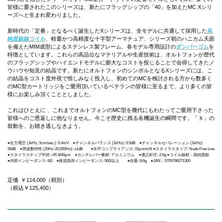
皆様に愛されたこのシリーズは、新たにフラッグシップの「40」を加えたMC Xシリ
ーズへと生まれ変わりました。
新時代の「定番」となるべく誕生したXシリーズは、全モデルに共通して採用した
高
純度銀線コイル
、軽量かつ高精度な十字型アーマチュア、シリーズ初のハニカム天面
を備えたMIM成型によるステンレス製フレーム、各モデル専用設計の
ダンパーゴム
を
特徴としています。これらの高品位なマテリアルや生産技術は、オルトフォンが歴代
のフラッグシップやハイエンドモデルに膨大なコストを投じることで会得してきたノ
ウハウや知見の結晶です。新たにオルトフォンのシンボルとなるXシリーズには、こ
の結晶をコスト度外視で惜しみなく投入し、初めてのMCを検討される方から数多く
のMC型カートリッジをご愛用頂いているベテランの皆様に至るまで、より多くの皆
様にお楽しみ頂くこととしました。
これはひとえに 、これまでオルトフォンのMC型を幾代にもわたってご愛用下さった
皆様へのご恩返しに他なりません。今こそ歴史に残る名機誕生の瞬間です。「Ｘ」の
鼓動を、お聴き逃しなきよう。
●出力電圧 (1kHz, 5cm/sec.): 0.4mV ●チャンネルバランス (1kHz): 0.5dB ●チャンネルセパレーション (1kHz):
26dB ●周波数特性 (20Hz-20,000Hz): ±1dB ●水平コンプライアンス: 15μm/mN ●スタイラスタイプ: Nude Fine Line
●スタイラスチップ半径: r/R 8/40μm ●カンチレバー素材: アルミニウム ●適正針圧: 2.0g ●コイル線材：高純度銀
●内部インピーダンス: 6Ω ●推奨負荷インピーダンス: 50Ω以上 ●自重: 8.6g ●JAN：5705796271300
定価
￥114,000
（税別）
（税込￥125,400）