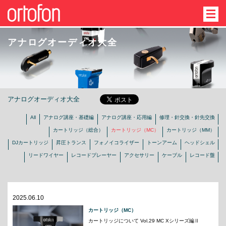
アナログオーディオ大全
アナログオーディオ大全
All
アナログ講座・基礎編
アナログ講座・応用編
修理・針交換・針先交換
カートリッジ（総合）
カートリッジ（MC）
カートリッジ（MM）
DJカートリッジ
昇圧トランス
フォノイコライザー
トーンアーム
ヘッドシェル
リードワイヤー
レコードプレーヤー
アクセサリー
ケーブル
レコード盤
2025.06.10
カートリッジ（MC）
カートリッジについて Vol.29 MC Xシリーズ編Ⅱ