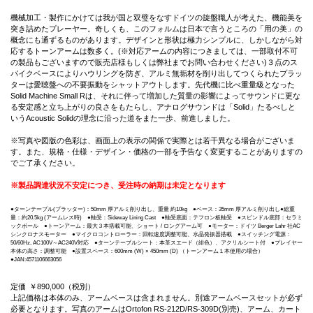
機械加工・製作にかけては我が国と双璧をなすドイツの旋盤職人が考えた、機能美を
突き詰めたプレーヤー。奇しくも、このフォルムは日本で言うところの「用の美」の
概念にも通ずるものがあります。デザインと形状は極力シンプルに、しかしながら対
応するトーンアームは数多く。(※対応アームの内容につきましては、一部取付不可
の製品もございますので販売店様もしくは弊社までお問い合わせください)３点のス
パイクベースによりハウリングを防ぎ、アルミ無垢材を削り出してつくられたプラッ
ターは愛聴盤への不要振動をシャットアウトします。先代機に比べ重量級となった
Solid Machine Small Rは、それに伴って増加した質量の影響によってサウンドに更な
る安定感と立ち上がりの良さをもたらし、アナログサウンドは「Solid」たるべしと
いうAcoustic Solidの理念に沿った道をまた一歩、前進しました。
※写真や図版の色彩は、画面上の表示の関係で実際とは若干異なる場合がございま
す。また、規格・仕様・デザイン・価格の一部を予告なく変更することがありますの
でご了承ください。
※製品調達状況不安定につき、受注時の納期は未定となります
●ターンテーブル(プラッター)：50mm 厚アルミ削り出し、重量 約10kg ●ベース：35mm 厚アルミ削り出し●総重
量：約20.5kg (アームレス時) ●軸受：Sideway Lining Cast ●軸受底面：テフロン板軸受 ●スピンドル底部：セラミ
ックボール ●トーンアーム：最大３本搭載可能、ショート / ロングアーム可 ●モーター：ドイツ Berger Lahr 社AC
シンクロナスモーター ●マイクロコントローラー：回転速度調整可能、水晶発振器搭載 ●スイッチング電源：
50/60Hz, AC100V～AC240V対応 ●ターンテーブルシート：本革スエード（緋色）、アクリルシート付 ●プレイヤー
本体の高さ：調整可能 ●設置スペース：600mm (W) × 450mm (D) （トーンアーム１本使用の場合）
●JAN:4571106663056
定価
￥890,000
（税別）
上記価格は本体のみ、アームベースは含まれません。別途アームベースセットが必ず
必要となります。写真のアームはOrtofon RS-212D/RS-309D(別売)、アーム、カート