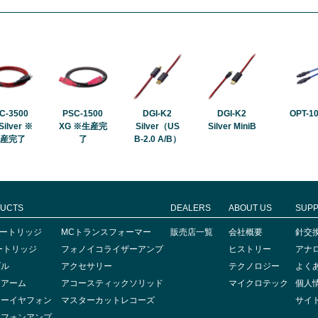
C-3500
PSC-1500
DGI-K2
DGI-K2
OPT-1
Silver ※
XG ※生産完
Silver（US
Silver MiniB
産完了
了
B-2.0 A/B）
UCTS
DEALERS
ABOUT US
SUP
iカートリッジ
MCトランスフォーマー
販売店一覧
会社概要
針交
ートリッジ
フォノイコライザーアンプ
ヒストリー
アナ
ブル
アクセサリー
テクノロジー
よく
ンアーム
アコースティックソリッド
マイクロテック
個人
ナーイヤフォン
マスターカットレコーズ
サイ
ドフォンアンプ