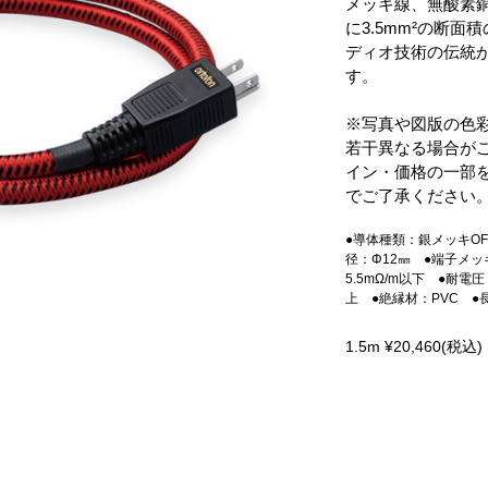
メッキ線、無酸素銅線を
に3.5mm²の断
ディオ技術の伝統
す。
※写真や図版の色
若干異なる場合が
イン・価格の一部
でご了承ください
●導体種類：銀メッキOF
径：Φ12㎜ ●端子メッ
5.5mΩ/m以下 ●耐電圧
上 ●絶縁材：PVC ●長さ：
1.5m ¥20,460(税込)