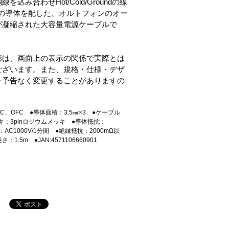
込み合わせHot/Cold/Groundの線
面積の導体を配した、オルトフォンのオー
が凝縮された大容量電源ケーブルで
彩は、画面上の表示の関係で実際とは
ございます。また、規格・仕様・デザ
を予告なく変更することがありますの
。
C、OFC ●導体面積：3.5㎟×3 ●ケーブル
キ：3pinロジウムメッキ ●導体抵抗：
：AC1000V/1分間 ●絶縁抵抗：2000mΩ以
1.5m ●JAN:4571106660901