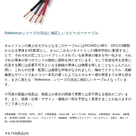
Referenceシリーズの頂点に相応しいスピーカーケーブル
オルトフォンの最上位モデルとなるこのケーブルにはPCUHDとHiFC・OFCの3種類
からなる導体を4芯配置とし、さらにこれをジオメトリック(幾何学的)に配置するこ
とで、それぞれの芯ごとにハイブリッドされている各導体の働きを均一化させ、それ
ぞれの導体が持つサウンドの個性に調和を持たせています。そして音楽信号を忠実に
伝送する際には必要不可欠といえる銅線の導体には物量を惜しむことなくふんだんに
用い、これらの分量・配置には厳密な吟味がなされました。極めてナチュラル・高解
像度なサウンドでありつつ一本芯の通ったようなエネルギー感や密度までも持ち併せ
た、まさに新たな「Reference」シリーズの頂点に相応しいケーブルとなっていま
す。
※写真や図版の色彩は、画面上の表示の関係で実際とは若干異なる場合がございま
す。また、規格・仕様・デザイン・価格の一部を予告なく変更することがありますの
でご了承ください。
●導体種類：PCUHD、HiFC、OFC ●導体面積：2.5㎟×4本 ●ケーブル径：Φ14.0㎜ ●導体抵抗：8mΩ/m ●耐電
圧：AC500V /1分間 ●シールド：アルミテープ ●絶縁材：高弾性エラストマー、ポリエチレン ●長さ：40m（1
巻）●JAN:4571106662820
￥6,710(税込)/m