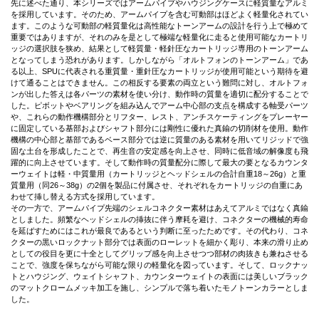
先に述べた通り、本シリーズではアームパイプやハウジングケースに軽質量なアルミ
を採用しています。そのため、アームパイプを含む可動部はほどよく軽量化されてい
ます。このような可動部の軽質量化は高性能なトーンアームの設計を行う上で極めて
重要ではありますが、それのみを是として極端な軽量化に走ると使用可能なカートリ
ッジの選択肢を狭め、結果として軽質量・軽針圧なカートリッジ専用のトーンアーム
となってしまう恐れがあります。しかしながら「オルトフォンのトーンアーム」であ
る以上、SPUに代表される重質量・重針圧なカートリッジが使用可能という期待を避
けて通ることはできません。この相反する要素の両立という難問に対し、オルトフォ
ンが出した答えは各パーツの素材を使い分け、動作時の質量を適切に配分することで
した。ピボットやベアリングを組み込んでアーム中心部の支点を構成する軸受パーツ
や、これらの動作機構部分とリフター、レスト、アンチスケーティングをプレーヤー
に固定している基部およびシャフト部分には剛性に優れた真鍮の切削材を使用。動作
機構の中心部と基部であるベース部分では逆に質量のある素材を用いてリジッドで強
固な土台を形成したことで、再生音の安定感を向上させ、同時に低音域の解像度も飛
躍的に向上させています。そして動作時の質量配分に際して最大の要となるカウンタ
ーウェイトは軽・中質量用（カートリッジとヘッドシェルの合計自重18～26g）と重
質量用（同26～38g）の2個を製品に付属させ、それぞれをカートリッジの自重にあ
わせて挿し替える方式を採用しています。
その一方で、アームパイプ先端のシェルコネクター素材はあえてアルミではなく真鍮
としました。頻繁なヘッドシェルの挿抜に伴う摩耗を避け、コネクターの機械的寿命
を延ばすためにはこれが最良であるという判断に至ったためです。その代わり、コネ
クターの黒いロックナット部分では表面のローレットを細かく彫り、本来の滑り止め
としての役目を更に十全としてグリップ感を向上させつつ部材の肉抜きも兼ねさせる
ことで、強度を保ちながら可能な限りの軽量化を図っています。そして、ロックナッ
トとハウジング、ウェイトシャフト、カウンターウェイトの表面には美しいブラック
のマットクロームメッキ加工を施し、シンプルで落ち着いたモノトーンカラーとしま
した。