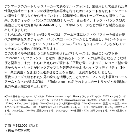
デンマークのカートリッジメーカーであるオルトフォンは、業務用として生まれた高
性能な自社カートリッジの検聴や音楽再生を行うためにスタートさせたトーンアーム
の開発や生産も古くから行っています。1950年代に初のトーンアームを開発して以
来、スタティック・バランス型のSMGシリーズ、またダイナミック・バランス型の
銘機として今なお名高いRMA/RMGシリーズやRFシリーズなどの様々な製品を生み
出してきました。
これらに続いて誕生したASシリーズは、アーム本体にレストやリフターを備えた現
代の標準的なスタティック・バランス型トーンアームとして誕生し、9インチショー
トモデルの「212」と12インチロングモデルの「309」をラインナップしながらモデ
ルチェンジを重ねて現代に至ります。
このスタイルを踏襲しつつ新たに開発された本シリーズは、製品コンセプトを
Reference（リファレンス）と定め、数多あるトーンアームの基準器となるような精
度と堅牢さ、またこれらに支えられて現れる「正統な音」によって、レコード盤の音
溝からカートリッジがピックアップした音声信号をよりハイ・フィディリティ（Hi-
Fi、高忠実度）なままに伝送させることを目指し、現実のものとしました。
歴代シリーズで培われた知見の全てを活用したことでオルトフォン史上最高のトーン
アームとなったAS-212Rは、「Reference」の名そのままにカートリッジと愛聴盤の
魅力を最大限に引き出します。
●アーム軸中心→センタースピンドル：214㎜ ●オーバーハング：18㎜ ●オフセットアングル：23.75° ●スタイラスポ
イント→シェル後端：52㎜ ●トーンアーム・ジオメトリ：Baerwald alignment（IEC推奨、ヌルポイントは66および
120.9㎜） ●アームシャフト直径：18㎜ ●アームシャフト用穴径の推奨値：22㎜ ●アームベース固定ネジの位置：ベー
ス中心から直径40㎜地点、3本分を120°で等分 ●針圧対応範囲：0～4g ●カートリッジ対応自重：18～26g（標準ウェイ
ト時、シェル含む）/26～38g（重量ウェイト時、シェル含む） ●本体重量：600g（標準ウェイト時）/630g（重量ウェ
イト時）
定価
￥382,000
（税別）
（税込￥420,200）