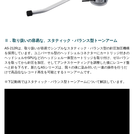
Ⅱ．取り扱いの容易な、スタティック・バランス型トーンアーム
AS-212Rは、取り扱いが容易でシンプルなスタティック・バランス型の針圧加圧機構
を採用しています。ユニバーサル型のヘッドシェルコネクターにカートリッジ付きの
ヘッドシェルやSPUなどのヘッドシェル一体型カートリッジを取り付け、ゼロバラン
スを取ってから針圧を加圧、そしてアンチスケーティングを調整した後にレコード盤
へと針を下ろす。新たなASシリーズは、我々の体に染み付いた一連の操作を行うだ
けで高品位なレコード再生を可能とするトーンアームです。
※下記動画ではスタティック・バランス型トーンアームについて解説しています。