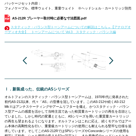
パッケージセット内容：
フォノケーブル、標準ウェイト、重量ウェイト ※ヘッドシェル・カートリッジ別売
AS-212R プレーヤー取付時に必要な寸法図面.pdf
スタティック・バランス型トーンアームについての解説はこちら→【アナログオ
ーディオ大全】 トーンアームについて Vol.3 スタティック・バランス編
Ⅰ．新装成った、伝統のASシリーズ
オルトフォンのスタティック・バランス型トーンアームは、1970年代に発表された
初代AS-212以来、代々「AS」の型番を冠しています。このAS-212や続くAS-212
MkⅡはアンチスケーティングやアームリフターを備え、かつスタティック・バラン
ス型アームの感度を活かして当時主流であった軽質量カートリッジの再生を念頭とし
ていました。しかし時代の変遷とともに、ASシリーズを用いた重質量カートリッジ
の再生も望まれるようになります。オルトフォンはこれに応え、続くモデルではアー
ム本体の高剛性化を行い、重量級カートリッジの使用にも耐えられる堅牢な仕様を追
求しています。そしてこのAS-212RではSPUシリーズやConcordeシリーズの使用を
想定して針先→シェル後端の長さを52㎜設定とし、また差換式のヘッドシェルとカ