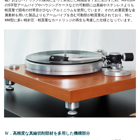
軸）およびベアリングの採用によって実現した高感度を十全に生かすため、AS-212R
のS字型アームパイプやハウジングケースなどの可動部には真鍮やステンレスよりも
軽質量で固有の付帯音が少ないアルミニウムを使用しています。そのため重質量な金
属素材を用いた製品よりもアームパイプを含む可動部が軽質量化されており、特に
MM型に多い軽針圧・軽質量なカートリッジの再生も考慮した仕様となっています。
Ⅳ．高精度な真鍮切削部材を多用した機構部分