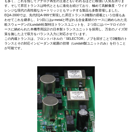
も多く、これを指してアナログ再生の王道ともいわれるほどに根強い人気を誇りま
す。そして昇圧トランスは時代とともに進化を続けており、極めて高解像度・ワイド
レンジな現代の高性能なカートリッジともマッチする製品も多数登場しました。
EQA-2000では、先代EQA-999で実現した昇圧トランス2種類の搭載という仕様もあ
わせてこれを継承し、1つ目にはμ-metalと呼ばれる合金素材のケースに納められた北
欧スウェーデンのLundahl社製特注トランスユニットを、２つ目にはパーマロイのケ
ースに納められた本機専用設計の日本製トランスユニットを採用し、万全のノイズ対
策を施した上で双方をバランス入力に対応させています。
この内蔵トランスは、フロントパネルの「SELECTOR」ノブを回すことで2種類のト
ランスとその対応インピーダンス範囲の切替（Lundahl製ユニットのみ）を行うこと
が可能です。