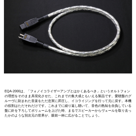
EQA-2000は、「フォノイコライザーアンプとはかくあるべき」というオルトフォン
の理想をそのまま具現化させた、これまでの集大成ともいえる製品です。愛聴盤のグ
ルーヴに刻まれた音楽をただ忠実に昇圧し、イコライジングを行って元に戻す。本機
の役割はただそれだけです。これまでに繰り返し聴いて、音色の熟知を自負している
盤に針を下ろしてボリュームを上げた時、まるでスピーカーからヴェールを取り去っ
たかのような別次元の世界が、眼前一杯に広がることでしょう。