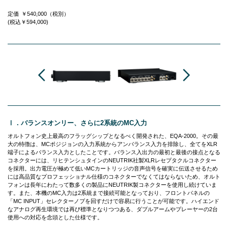
定価
￥540,000
（税別）
(税込￥594,000)
Ⅰ．バランスオンリー、さらに2系統のMC入力
オルトフォン史上最高のフラッグシップとなるべく開発された、EQA-2000。その最
大の特徴は、MCポジジョンの入力系統からアンバランス入力を排除し、全てをXLR
端子によるバランス入力としたことです。バランス入出力の最初と最後の接点となる
コネクターには、リヒテンシュタインのNEUTRIK社製XLRレセプタクルコネクター
を採用。出力電圧が極めて低いMCカートリッジの音声信号を確実に伝送させるため
には高品質なプロフェッショナル仕様のコネクターでなくてはならないため、オルト
フォンは長年にわたって数多くの製品にNEUTRIK製コネクターを使用し続けていま
す。また、本機のMC入力は2系統まで接続可能となっており、フロントパネルの
「MC INPUT」セレクターノブを回すだけで容易に行うことが可能です。ハイエンド
なアナログ再生環境では再び標準となりつつある、ダブルアームやプレーヤーの2台
使用への対応を念頭とした仕様です。