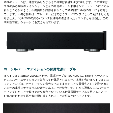
本機のシャーシは、薄型でありながらその自重は合計9.2kgに達します。この重量は
肉厚のある鋼板のメインシャーシとその内部のシールド用インナーシャーシに占めら
れるところが大きく、不要共振が排除されることで結果的にS/N感の向上にも寄与し
ています。不要な振動は、プレーヤーだけでなくフォノアンプにとっても好ましくあ
りません。EQA-2000の誇るバランス伝送時の透き通ったサウンドと定位感は、この
高剛性で重いシャーシにも支えられています。
Ⅶ．シルバー・エディションの付属電源ケーブル
オルトフォンはEQA-2000にあわせ、電源ケーブルPSC-4000 XG Silverをベースとし
たシルバー・エディションを製作して付属品としました。本機を含むオルトフォンの
フォノアンプは、カートリッジの音色をそのまま出すことを最優先として設計されて
いるため非常にナチュラルな音色であることが特徴です。しかし導体をシルバーコー
ティングしたことで煌びやかな音色となっている付属電源ケーブルを用いることで、
お好みに合わせて再生音に隠し味を入れることが可能となっています。