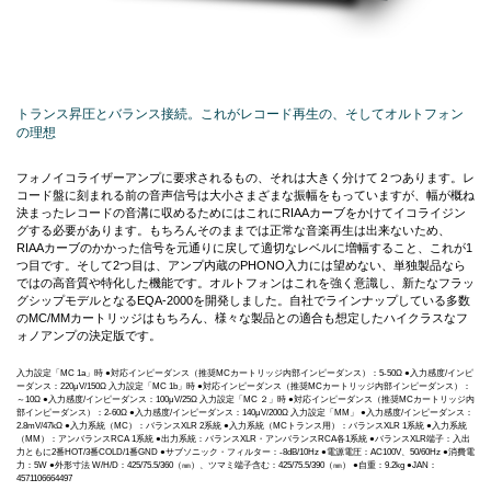
トランス昇圧とバランス接続。これがレコード再生の、そしてオルトフォン
の理想
フォノイコライザーアンプに要求されるもの、それは大きく分けて２つあります。レ
コード盤に刻まれる前の音声信号は大小さまざまな振幅をもっていますが、幅が概ね
決まったレコードの音溝に収めるためにはこれにRIAAカーブをかけてイコライジン
グする必要があります。もちろんそのままでは正常な音楽再生は出来ないため、
RIAAカーブのかかった信号を元通りに戻して適切なレベルに増幅すること、これが1
つ目です。そして2つ目は、アンプ内蔵のPHONO入力には望めない、単独製品なら
ではの高音質や特化した機能です。オルトフォンはこれを強く意識し、新たなフラッ
グシップモデルとなるEQA-2000を開発しました。自社でラインナップしている多数
のMC/MMカートリッジはもちろん、様々な製品との適合も想定したハイクラスなフ
ォノアンプの決定版です。
入力設定「MC 1a」時 ●対応インピーダンス（推奨MCカートリッジ内部インピーダンス）：5-50Ω ●入力感度/インピ
ーダンス：220μV/150Ω 入力設定「MC 1b」時 ●対応インピーダンス（推奨MCカートリッジ内部インピーダンス）：
～10Ω ●入力感度/インピーダンス：100μV/25Ω 入力設定「MC ２」時 ●対応インピーダンス（推奨MCカートリッジ内
部インピーダンス）：2-60Ω ●入力感度/インピーダンス：140μV/200Ω 入力設定「MM」 ●入力感度/インピーダンス：
2.8mV/47kΩ ●入力系統（MC）：バランスXLR 2系統 ●入力系統（MCトランス用）：バランスXLR 1系統 ●入力系統
（MM）：アンバランスRCA 1系統 ●出力系統：バランスXLR・アンバランスRCA各1系統 ●バランスXLR端子：入出
力ともに2番HOT/3番COLD/1番GND ●サブソニック・フィルター：-8dB/10Hz ●電源電圧：AC100V、50/60Hz ●消費電
力：5W ●外形寸法 W/H/D：425/75.5/360（㎜）、ツマミ端子含む：425/75.5/390（㎜） ●自重：9.2kg ●JAN：
4571106664497