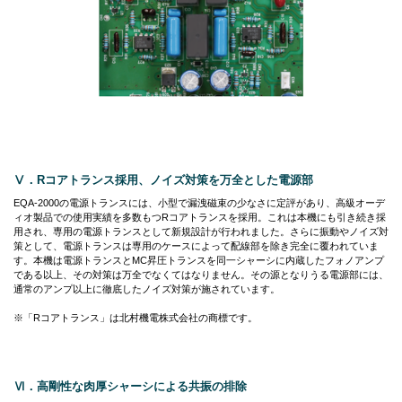
Ⅴ．Rコアトランス採用、ノイズ対策を万全とした電源部
EQA-2000の電源トランスには、小型で漏洩磁束の少なさに定評があり、高級オーデ
ィオ製品での使用実績を多数もつRコアトランスを採用。これは本機にも引き続き採
用され、専用の電源トランスとして新規設計が行われました。さらに振動やノイズ対
策として、電源トランスは専用のケースによって配線部を除き完全に覆われていま
す。本機は電源トランスとMC昇圧トランスを同一シャーシに内蔵したフォノアンプ
である以上、その対策は万全でなくてはなりません。その源となりうる電源部には、
通常のアンプ以上に徹底したノイズ対策が施されています。
※「Rコアトランス」は北村機電株式会社の商標です。
Ⅵ．高剛性な肉厚シャーシによる共振の排除