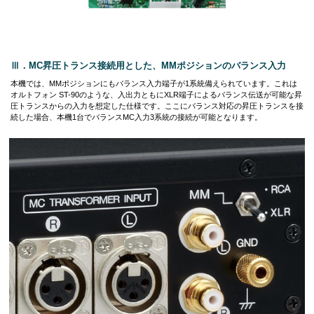
Ⅲ．MC昇圧トランス接続用とした、MMポジションのバランス入力
本機では、MMポジションにもバランス入力端子が1系統備えられています。これは
オルトフォン ST-90のような、入出力ともにXLR端子によるバランス伝送が可能な昇
圧トランスからの入力を想定した仕様です。ここにバランス対応の昇圧トランスを接
続した場合、本機1台でバランスMC入力3系統の接続が可能となります。