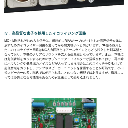
Ⅳ．高品質な素子を採用したイコライジング回路
MC・MMそれぞれの入力信号は、最終的にRIAAカーブのかけられた音声信号を元に
戻すためのイコライザー回路を通ってから出力端子へと向かいます。NF型を採用し
たこのイコライザー回路はMC入力回路とはアースラインともども独立した別基盤と
なっており、本機のクリアなサウンドを支える生命線となっています。また、本機に
は超低音域をカットするためのサブソニック・フィルターが搭載されており、再生時
にハウリングや低音域のノイズなどが入ってしまう場合はこのスイッチをONとして
超低音域をカットし、アンプやスピーカーユニットを保護することが可能です。小口
径スピーカーの多い現代では使用されることの少ない機能ではありますが、環境によ
っては必要となる可能性もあるため安全策として盛り込まれました。