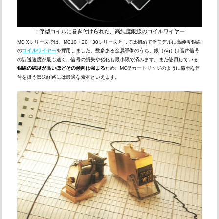
十字型コイルに巻き付けられた、高純度銀線のコイルワイヤー
MC Xシリーズでは、MC10・20・30シリーズとしては初めて全モデルに高純度銀線
の
コイルワイヤー
を採用しました。数多ある金属導体のうち、銀（Ag）は音声信号
の伝送速度が最も速く、信号の損失や劣化も最小限で済みます。また使用している
銀線の純度が高いほどその傾向は強まる
ため、MC型カートリッジのように微弱な信
号を扱う伝送経路には最適な素材といえます。