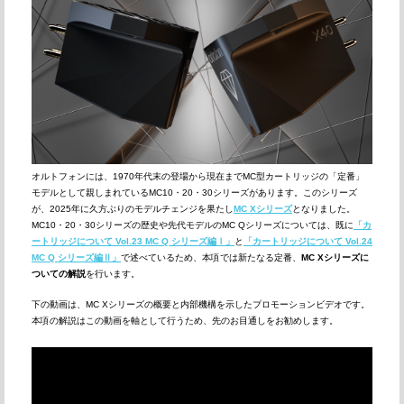
オルトフォンには、1970年代末の登場から現在までMC型カートリッジの「定番」
モデルとして親しまれているMC10・20・30シリーズがあります。このシリーズ
が、2025年に久方ぶりのモデルチェンジを果たし
MC Xシリーズ
となりました。
MC10・20・30シリーズの歴史や先代モデルのMC Qシリーズについては、既に
「カ
ートリッジについて Vol.23 MC Q シリーズ編Ⅰ」
と
「カートリッジについて Vol.24
MC Q シリーズ編Ⅱ」
で述べているため、本項では新たなる定番、
MC Xシリーズに
ついての解説
を行います。
下の動画は、MC Xシリーズの概要と内部機構を示したプロモーションビデオです。
本項の解説はこの動画を軸として行うため、先のお目通しをお勧めします。