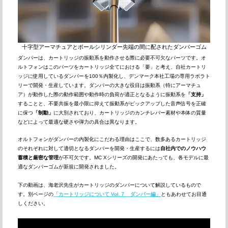
十字型アーマチュアとポールシリンダー先端の間に配されたダンパーゴム
ダンパーは、カートリッジの振動系を動作させる際に必要不可欠なパーツです。オ
ルトフォンはこのパーツをカートリッジ全てにおける「要」と考え、自社カートリ
ッジに使用しているダンパーを100％内製化し、デンマーク本社工場の専用ラボラト
リーで開発・生産しています。ダンパーの大きな役目は振動系（特にアーマチュ
ア）が動作した際の動作範囲や動作時の負荷が適正となるように振動系を
「支持」
することと、不要共振を最小限に抑えて振動系がピックアップした音声信号を正確
に保つ
「制動」
に大別されており、カートリッジのカンチレバー素材や本体の質量
などによって最適な硬さや弾力の具合は異なります。
オルトフォンがダンパーの内製化にこだわる理由はここで、数多あるカートリッジ
のそれぞれに対して適切となるダンパーを開発・生産するには
自社内でのノウハウ
蓄積と厳密な管理
が不可欠です。MC Xシリーズの開発にあたっても、各モデルに最
適なダンパーゴムが新規に開発されました。
下の動画は、海老沢先生がカートリッジのダンパーについて解説しているもので
す。別ページの
「カートリッジについて Vol.７ ダンパー編」
ともあわせてお目通
しください。