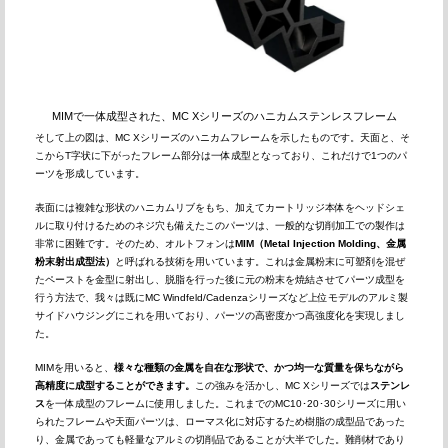
MIMで一体成型された、MC Xシリーズのハニカムステンレスフレーム
そして上の図は、MC Xシリーズのハニカムフレームを示したものです。天面と、そ
こからT字状に下がったフレーム部分は一体成型となっており、これだけで1つのパ
ーツを形成しています。
表面には複雑な形状のハニカムリブをもち、加えてカートリッジ本体をヘッドシェ
ルに取り付けるためのネジ穴も備えたこのパーツは、一般的な切削加工での製作は
非常に困難です。そのため、オルトフォンは
MIM（Metal Injection Molding、金属
粉末射出成型法）
と呼ばれる技術を用いています。これは金属粉末に可塑剤を混ぜ
たペーストを金型に射出し、脱脂を行った後に元の粉末を焼結させてパーツ成型を
行う方法で、我々は既にMC Windfeld/Cadenzaシリーズなど上位モデルのアルミ製
サイドハウジングにこれを用いており、パーツの高密度かつ高強度化を実現しまし
た。
MIMを用いると、
様々な種類の金属を自在な形状で、かつ均一な質量を保ちながら
高精度に成型することができます。
この強みを活かし、MC Xシリーズでは
ステンレ
ス
を一体成型のフレームに使用しました。これまでのMC10･20･30シリーズに用い
られたフレームや天面パーツは、ローマス化に対応するため樹脂の成型品であった
り、金属であっても軽量なアルミの切削品であることが大半でした。難削材であり