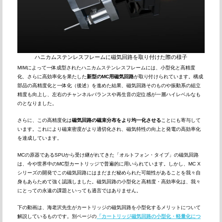
ハニカムステンレスフレームに磁気回路を取り付けた際の様子
MIMによって一体成型されたハニカムステンレスフレームには、小型化と高精度
化、さらに高効率化を果たした
新型のMC用磁気回路
が取り付けられています。構成
部品の高精度化と一体化（後述）を進めた結果、磁気回路そのものや振動系の組立
精度も向上し、左右のチャンネルバランスや再生音の定位感が一層ハイレベルなも
のとなりました。
さらに、この高精度化は
磁気回路の磁束分布をより均一化させる
ことにも寄与して
います。これにより磁束密度がより適切化され、磁気特性の向上と発電の高効率化
を達成しています。
MCの原器であるSPUから受け継がれてきた「オルトフォン・タイプ」の磁気回路
は、今や世界中のMC型カートリッジで普遍的に用いられています。しかし、MC X
シリーズの開発でこの磁気回路にはまだまだ秘められた可能性があることを我々自
身もあらためて強く認識しました。磁気回路の小型化と高精度・高効率化は、我々
にとっての永遠の課題といっても過言ではありません。
下の動画は、海老沢先生がカートリッジの磁気回路を小型化するメリットについて
解説しているものです。別ページの
「カートリッジ磁気回路の小型化・軽量化につ