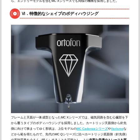
ら、エントリーモデルを含むMC Xシリーズでも同様の機構を採用しました。
Ⅵ．特徴的なシェイプのボディハウジング
フレームと天面が一体成型となったMC Xシリーズでは、磁気回路を含む心臓部を下
から覆うタイプのボディハウジングを採用しました。カートリッジ天面側から針先
側に向けて狭まってゆく形状は、上位モデルの
MC Cadenzaシリーズ
や
Verismo
な
どから範を得たもので、先代のMC Qシリーズに比べカートリッジ底面側（針先側）
の実効質量を小さく（軽く）することを可能とし、より
忠実な音溝のトレースを実