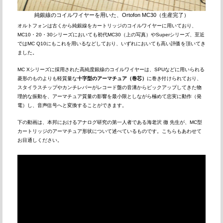
純銀線のコイルワイヤーを用いた、Ortofon MC30（生産完了）
オルトフォンは古くから純銀線をカートリッジのコイルワイヤーに用いており、
MC10・20・30シリーズにおいても初代MC30（上の写真）やSuperシリーズ、至近
ではMC Q10にもこれを用いるなどしており、いずれにおいても高い評価を頂いてき
ました。
MC Xシリーズに採用された高純度銀線のコイルワイヤーは、SPUなどに用いられる
菱形のものよりも軽質量な
十字型のアーマチュア（巻芯）
に巻き付けられており、
スタイラスチップやカンチレバーがレコード盤の音溝からピックアップしてきた物
理的な振動を、アーマチュア質量の影響を最小限としながら極めて忠実に動作（発
電）し、音声信号へと変換することができます。
下の動画は、本邦におけるアナログ研究の第一人者である海老沢 徹 先生が、MC型
カートリッジのアーマチュア形状について述べているものです。こちらもあわせて
お目通しください。