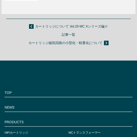
カートリッジについて Vol.29 MC Xシリーズ編Ⅱ
記事一覧
カートリッジ磁気回路の小型化・軽量化について
TOP
NEWS
PRODUCTS
HiFiカートリッジ
MCトランスフォーマー