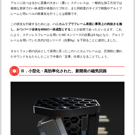
アルミに比べはるかに質量の大きい（重い）ステンレスは、一般的な加工方法では
複雑な形状での一体成型や表面のリブ付け、また同程度のサイズで樹脂やアルミフ
レームと同レベルの軽量化を行うことは困難です。
この状況を打破するためには、
ハニカムリブでフレーム表面に事実上の肉抜きを施
し、かつパーツ全体をMIMの一体成型とする
ことが必然であったといえます。これ
により、ステンレスフレームを用いたMC Xシリーズの自重は8.6gとなり、アルミフ
レームを用いていた先代のQシリーズ（自重9g）を下回ることに成功しました。
オルトフォン初の試みとして採用に至ったこのハニカムフレームは、圧倒的に優れ
たサウンドをもたらしたことで今後の「定番」仕様となることでしょう。
Ⅲ．小型化・高効率化された、新開発の磁気回路