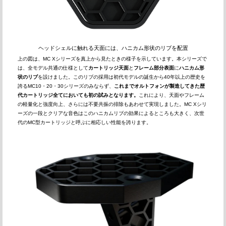
ヘッドシェルに触れる天面には、ハニカム形状のリブを配置
上の図は、MC Xシリーズを真上から見たときの様子を示しています。本シリーズで
は、全モデル共通の仕様として
カートリッジ天面
と
フレーム部分表面
に
ハニカム形
状のリブ
を設けました。このリブの採用は初代モデルの誕生から40年以上の歴史を
誇るMC10・20・30シリーズのみならず、
これまでオルトフォンが製造してきた歴
代カートリッジ全てにおいても初の試みとなります。
これにより、天面やフレーム
の軽量化と強度向上、さらには不要共振の排除もあわせて実現しました。MC Xシリ
ーズの一段とクリアな音色はこのハニカムリブの効果によるところも大きく、次世
代のMC型カートリッジと呼ぶに相応しい性能を誇ります。