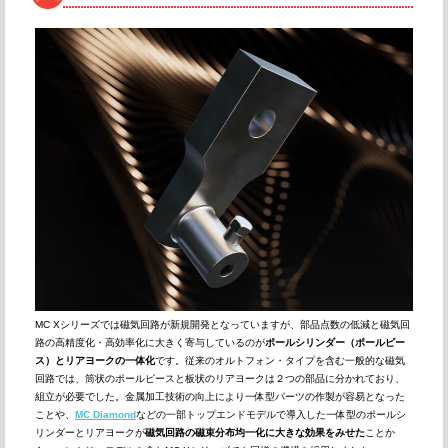
MC Xシリーズでは磁気回路が新規開発となっていますが、部品点数の低減と磁気回
路の高精度化・高効率化に大きく寄与しているのが
ポールシリンダー（ポールピー
ス）とリアヨークの一体化
です。従来のオルトフォン・タイプを含む一般的な磁気
回路では、筒状のポールピースと板状のリアヨークは２つの部品に分かれており、
組立が必要でした。金属加工技術の向上により一体型パーツの作製が容易となった
ことや、
MC Diamond
などの一部トップエンドモデルで導入した一体型のポールシ
リンダーとリアヨークが
磁気回路の磁束分布均一化に大きな効果をみせた
ことか